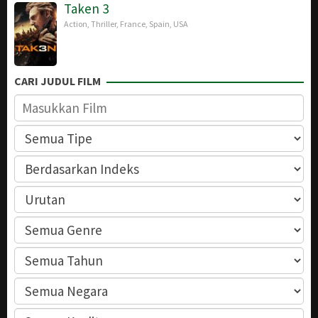
Taken 3
Action
,
Thriller
,
France
,
Spain
,
USA
CARI JUDUL FILM