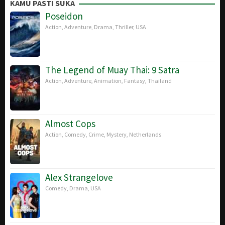
Mar
Orasmaa
KAMU PASTI SUKA
2018
Poseidon
Action
,
Adventure
,
Drama
,
Thriller
,
USA
The Legend of Muay Thai: 9 Satra
Action
,
Adventure
,
Animation
,
Fantasy
,
Thailand
Almost Cops
Action
,
Comedy
,
Crime
,
Mystery
,
Netherlands
Alex Strangelove
Comedy
,
Drama
,
USA