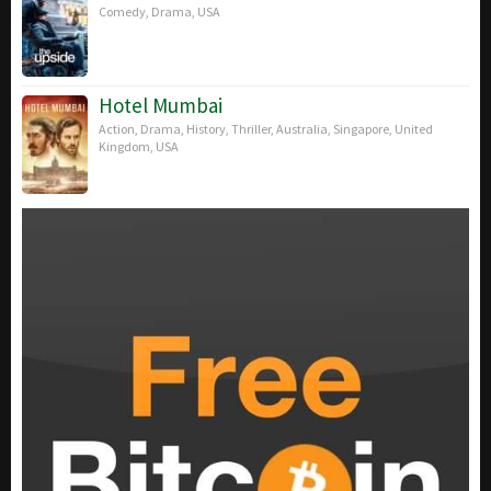
Comedy
,
Drama
,
USA
Hotel Mumbai
Action
,
Drama
,
History
,
Thriller
,
Australia
,
Singapore
,
United
Kingdom
,
USA