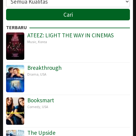
TERBARU
ATEEZ: LIGHT THE WAY IN CINEMAS
Music
,
Korea
Breakthrough
Drama
,
USA
Booksmart
Comedy
,
USA
The Upside