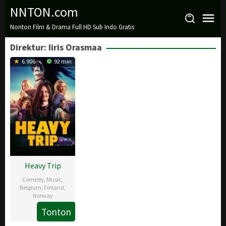
Loncat
NNTON.com
ke
Nonton Film & Drama Full HD Sub Indo Gratis
konten
Direktur:
Iiris Orasmaa
6.906
92 min
Heavy Trip
Comedy
,
Music
,
Belgium
,
Finland
,
Norway
Tonton
9
Iiris