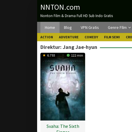
Loncat
NNTON.com
ke
Nonton Film & Drama Full HD Sub Indo Gratis
konten
Home
Blog
VPN Gratis
Genre FIlm
ACTION
ADVENTURE
COMEDY
FILM SEMI
CRI
Direktur:
Jang Jae-hyun
6.793
122 min
Svaha: The Sixth