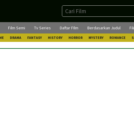
Film Semi
Tv Series
Daftar FIlm
Berdasarkan Judul
Fi
ME
DRAMA
FANTASY
HISTORY
HORROR
MYSTERY
ROMANCE
S