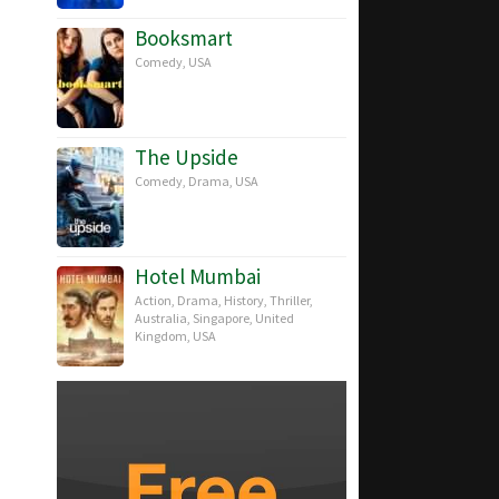
Booksmart
Comedy
,
USA
The Upside
Comedy
,
Drama
,
USA
Hotel Mumbai
Action
,
Drama
,
History
,
Thriller
,
Australia
,
Singapore
,
United
Kingdom
,
USA