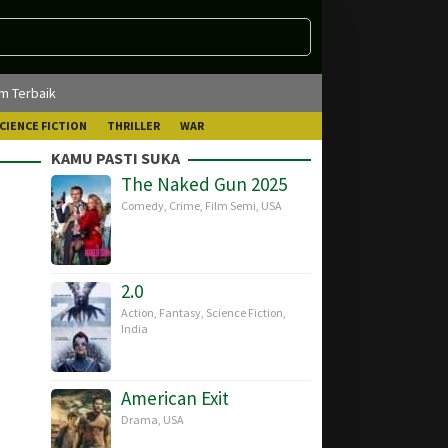
lm Terbaik
CIENCE FICTION
THRILLER
WAR
KAMU PASTI SUKA
The Naked Gun 2025
Comedy
,
Crime
,
Film Semi
,
USA
2.0
Action
,
Fantasy
,
Science Fiction
,
India
American Exit
Drama
,
USA