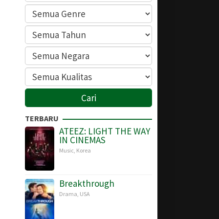
TERBARU
ATEEZ: LIGHT THE WAY
IN CINEMAS
Music
,
Korea
Breakthrough
Drama
,
USA