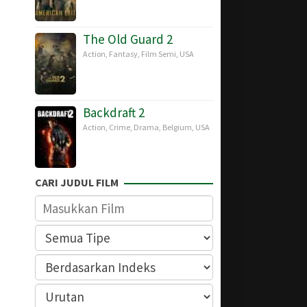
The Old Guard 2
Action
,
Fantasy
,
Film Semi
,
USA
Backdraft 2
Action
,
Crime
,
Drama
,
Belgium
,
USA
CARI JUDUL FILM