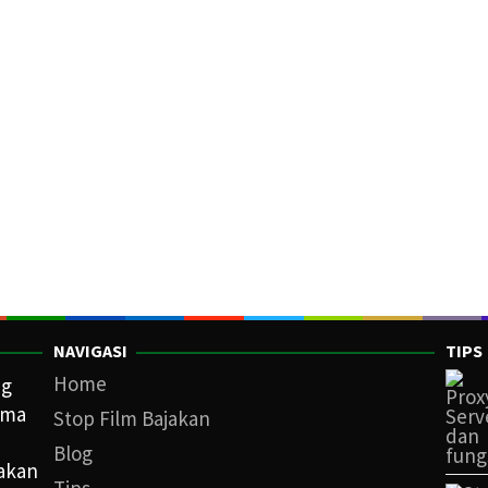
NAVIGASI
TIPS
Home
ng
ama
Stop Film Bajakan
Blog
iakan