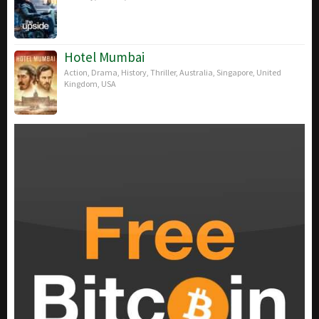
Hotel Mumbai
Action
,
Drama
,
History
,
Thriller
,
Australia
,
Singapore
,
United
Kingdom
,
USA