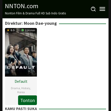
Loncat
NNTON.com
ke
Nonton Film & Drama Full HD Sub Indo Gratis
konten
Direktur:
Moon Dae-young
6.9
114 min
Default
Drama
,
History
,
Korea
Tonton
28
Moon
Nov
Dae-
KAMU PASTI SUKA