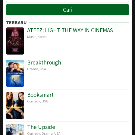
TERBARU
ATEEZ: LIGHT THE WAY IN CINEMAS
Music
,
Korea
Breakthrough
Drama
,
USA
Booksmart
Comedy
,
USA
The Upside
Comedy
,
Drama
,
USA