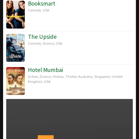
Booksmart
Comedy
,
USA
The Upside
Comedy
,
Drama
,
USA
Hotel Mumbai
Action
,
Drama
,
History
,
Thriller
,
Australia
,
Singapore
,
United
Kingdom
,
USA