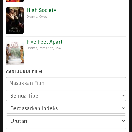
High Society
Drama
,
Korea
Five Feet Apart
Drama
,
Romance
,
USA
CARI JUDUL FILM