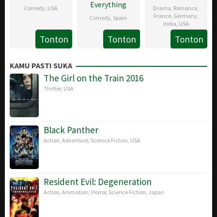
Everything
Comedy
,
USA
Drama
,
Romance
,
France
,
Germany
,
Comedy
,
Spain
8
Amy
India
,
USA
16
Gabriela
May
Poehler
Tonton
Tonton
Tonton
15
Ritesh
Mar
Tagliavini
2019
Mar
Batra
2019
KAMU PASTI SUKA
2019
The Girl on the Train 2016
Thriller
,
USA
Black Panther
Action
,
Adventure
,
Science Fiction
,
USA
Resident Evil: Degeneration
Action
,
Animation
,
Horror
,
Science Fiction
,
Japan