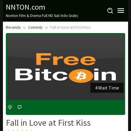
Loncat
NNTON.com
ke
Nonton Film & Drama Full HD Sub Indo Gratis
konten
Beranda
Comedy
Fall in Love at First Kiss
3 Wait Time
Fall in Love at First Kiss