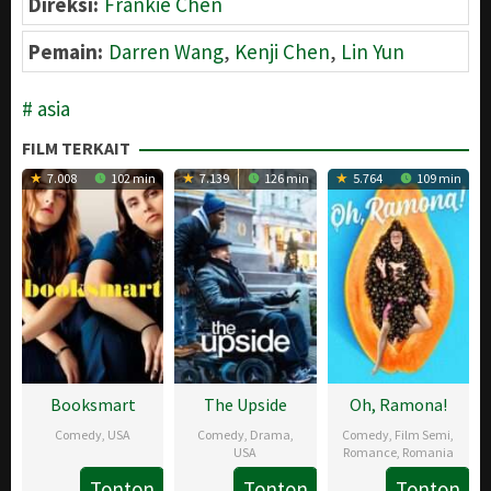
Direksi:
Frankie Chen
Pemain:
Darren Wang
,
Kenji Chen
,
Lin Yun
asia
FILM TERKAIT
7.008
102 min
7.139
126 min
5.764
109 min
Booksmart
The Upside
Oh, Ramona!
Comedy
,
USA
Comedy
,
Drama
,
Comedy
,
Film Semi
,
USA
Romance
,
Romania
24
Kristin
Tonton
Tonton
Tonton