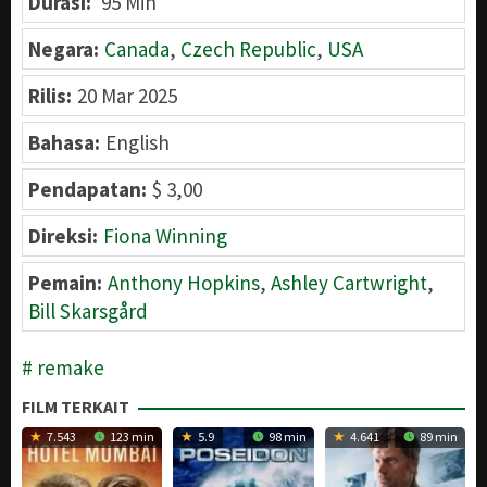
Durasi:
95 Min
Negara:
Canada
,
Czech Republic
,
USA
Rilis:
20 Mar 2025
Bahasa:
English
Pendapatan:
$ 3,00
Direksi:
Fiona Winning
Pemain:
Anthony Hopkins
,
Ashley Cartwright
,
Bill Skarsgård
remake
FILM TERKAIT
7.543
123 min
5.9
98 min
4.641
89 min