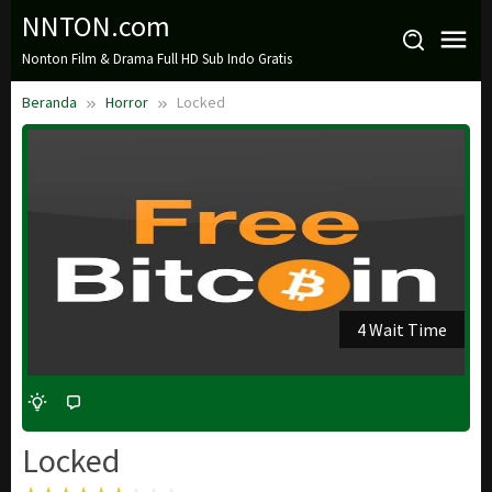
Loncat
NNTON.com
ke
Nonton Film & Drama Full HD Sub Indo Gratis
konten
Beranda
Horror
Locked
3 Wait Time
Locked