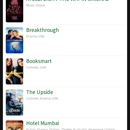
Music
,
Korea
Breakthrough
Drama
,
USA
Booksmart
Comedy
,
USA
The Upside
Comedy
,
Drama
,
USA
Hotel Mumbai
Action
,
Drama
,
History
,
Thriller
,
Australia
,
Singapore
,
United