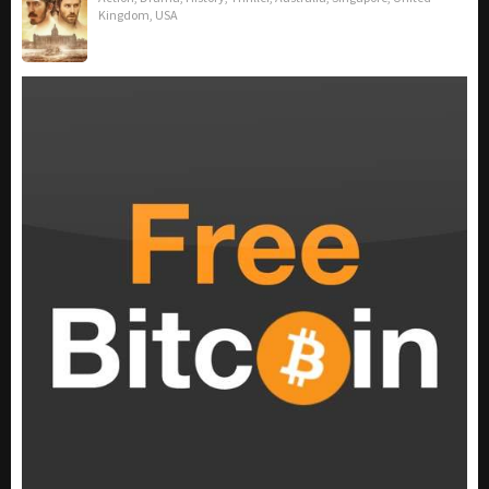
Kingdom
,
USA