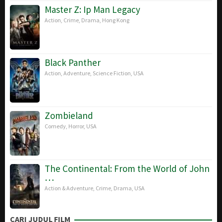
Master Z: Ip Man Legacy
Action
,
Crime
,
Drama
,
Hong Kong
Black Panther
Action
,
Adventure
,
Science Fiction
,
USA
Zombieland
Comedy
,
Horror
,
USA
The Continental: From the World of John
…
Action & Adventure
,
Crime
,
Drama
,
USA
CARI JUDUL FILM