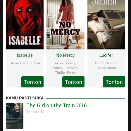
2019
2019
Isabelle
No Mercy
Lucifer
Horror
,
Canada
,
USA
Action
,
Crime
,
Action
,
Drama
,
Drama
,
Film Semi
,
Thriller
,
India
24
Rob
Thriller
,
Korea
28
Prithviraj
May
Heydon
Tonton
Tonton
Tonton
1
Lim
Mar
Sukumara
2019
Jan
Kyoung-
2019
KAMU PASTI SUKA
2019
tack
The Girl on the Train 2016
Thriller
,
USA