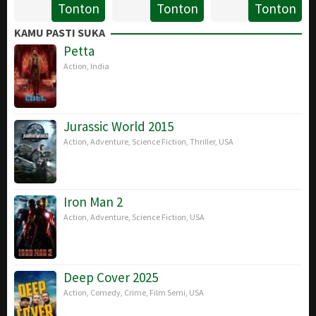
Tonton
Tonton
Tonton
2015
19
Edward
2016
Oct
Zwick
KAMU PASTI SUKA
2016
Petta
Action
,
India
Jurassic World 2015
Action
,
Adventure
,
Science Fiction
,
Thriller
,
USA
Iron Man 2
Action
,
Adventure
,
Science Fiction
,
USA
Deep Cover 2025
Action
,
Comedy
,
Crime
,
Film Semi
,
USA