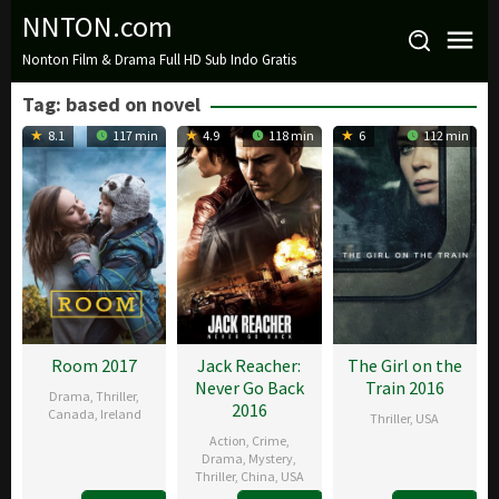
Loncat
NNTON.com
ke
Nonton Film & Drama Full HD Sub Indo Gratis
konten
Tag:
based on novel
8.1
117 min
4.9
118 min
6
112 min
Room 2017
Jack Reacher:
The Girl on the
Never Go Back
Train 2016
Drama
,
Thriller
,
2016
Canada
,
Ireland
Thriller
,
USA
Action
,
Crime
,
16
Lenny
5
Tate
Drama
,
Mystery
,
Thriller
,
China
,
USA
Oct
Abrahamson
Oct
Taylor