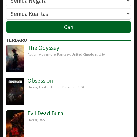
TERBARU
The Odyssey
Action
,
Adventure
,
Fantasy
,
United Kingdom
,
USA
Obsession
Horror
,
Thriller
,
United Kingdom
,
USA
Evil Dead Burn
Horror
,
USA