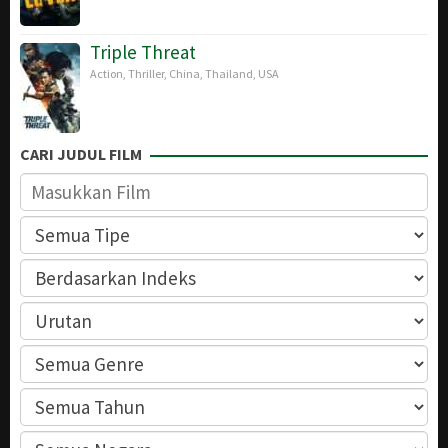
Triple Threat
Action
,
Thriller
,
China
,
Thailand
,
USA
CARI JUDUL FILM