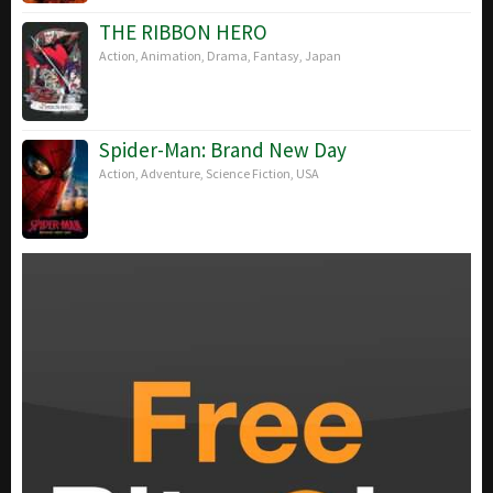
THE RIBBON HERO
Action
,
Animation
,
Drama
,
Fantasy
,
Japan
Spider-Man: Brand New Day
Action
,
Adventure
,
Science Fiction
,
USA