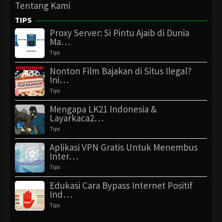
Tentang Kami
TIPS
Proxy Server: Si Pintu Ajaib di Dunia
Ma…
Tips
Nonton Film Bajakan di Situs Ilegal?
Ini…
Tips
Mengapa LK21 Indonesia &
Layarkaca2…
Tips
Aplikasi VPN Gratis Untuk Menembus
Inter…
Tips
Edukasi Cara Bypass Internet Positif
Ind…
Tips