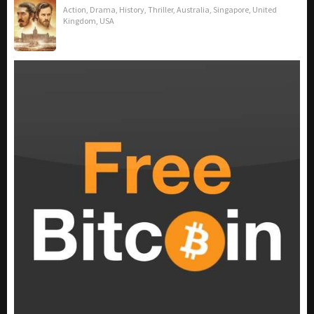
Action
,
Drama
,
History
,
Thriller
,
Australia
,
Singapore
,
United
Kingdom
,
USA