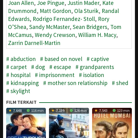
Joan Allen
,
Joe Pingue
,
Justin Mader
,
Kate
Drummond
,
Matt Gordon
,
Ola Sturik
,
Randal
Edwards
,
Rodrigo Fernandez- Stoll
,
Rory
O’Shea
,
Sandy McMaster
,
Sean Bridgers
,
Tom
McCamus
,
Wendy Crewson
,
William H. Macy
,
Zarrin Darnell-Martin
abduction
based on novel
captive
carpet
dog
escape
grandparents
hospital
imprisonment
isolation
kidnapping
mother son relationship
shed
skylight
FILM TERKAIT
7.648
116 min
7.139
126 min
7.543
123 min