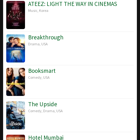
ATEEZ: LIGHT THE WAY IN CINEMAS
Music
,
Korea
Breakthrough
Drama
,
USA
Booksmart
Comedy
,
USA
The Upside
Comedy
,
Drama
,
USA
Hotel Mumbai