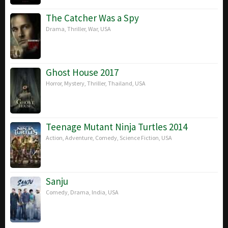
The Catcher Was a Spy
Drama
,
Thriller
,
War
,
USA
Ghost House 2017
Horror
,
Mystery
,
Thriller
,
Thailand
,
USA
Teenage Mutant Ninja Turtles 2014
Action
,
Adventure
,
Comedy
,
Science Fiction
,
USA
Sanju
Comedy
,
Drama
,
India
,
USA