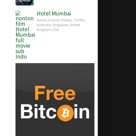
Hotel Mumbai
Action
,
Drama
,
History
,
Thriller
,
Australia
,
Singapore
,
United
Kingdom
,
USA