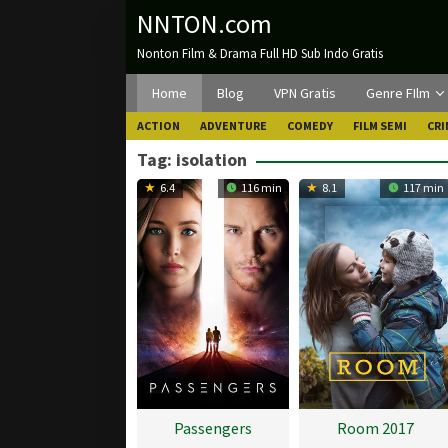
Loncat
NNTON.com
ke
Nonton Film & Drama Full HD Sub Indo Gratis
konten
Home
Blog
VPN Gratis
Genre FIlm
ACTION
ADVENTURE
COMEDY
FILM SEMI
CRI
Tag:
isolation
6.4
116 min
8.1
117 min
Passengers
Room 2017