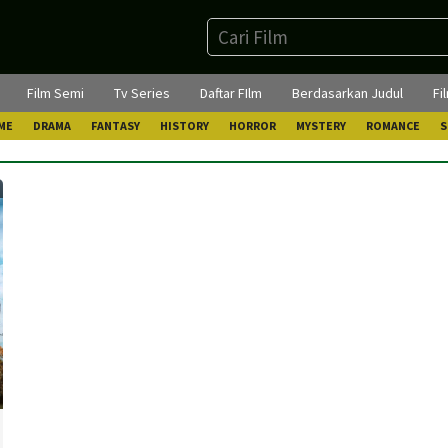
Film Semi
Tv Series
Daftar FIlm
Berdasarkan Judul
Fi
ME
DRAMA
FANTASY
HISTORY
HORROR
MYSTERY
ROMANCE
S