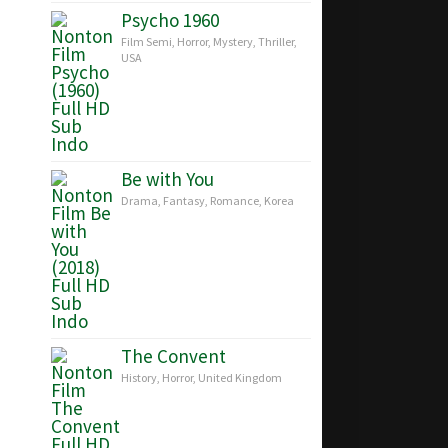
Psycho 1960
Film Semi
,
Horror
,
Mystery
,
Thriller
,
USA
Be with You
Drama
,
Fantasy
,
Romance
,
Korea
The Convent
History
,
Horror
,
United Kingdom