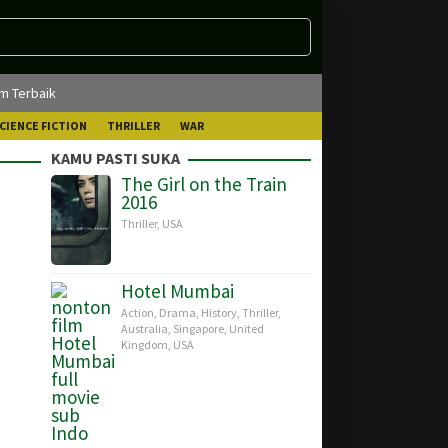
lm Terbaik
CIENCE FICTION
THRILLER
WAR
KAMU PASTI SUKA
The Girl on the Train
2016
Thriller
,
USA
Hotel Mumbai
Action
,
Drama
,
History
,
Thriller
,
Australia
,
Singapore
,
United
Kingdom
,
USA