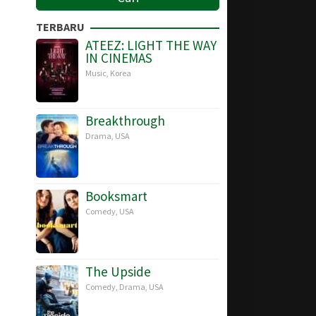
TERBARU
ATEEZ: LIGHT THE WAY
IN CINEMAS
Music
,
Korea
Breakthrough
Drama
,
USA
Booksmart
Comedy
,
USA
The Upside
Comedy
,
Drama
,
USA