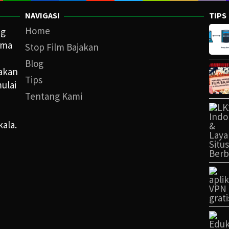
NAVIGASI
TIPS
Home
ng
ama
Stop Film Bajakan
Blog
iakan
Tips
ulai
Tentang Kami
kala.