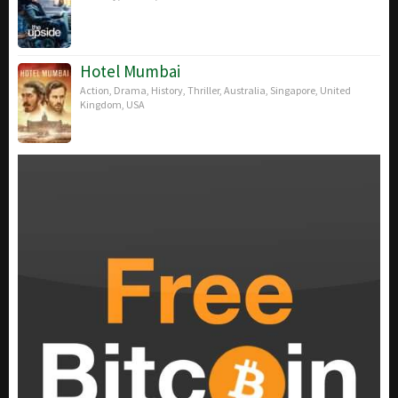
Hotel Mumbai
Action
,
Drama
,
History
,
Thriller
,
Australia
,
Singapore
,
United
Kingdom
,
USA