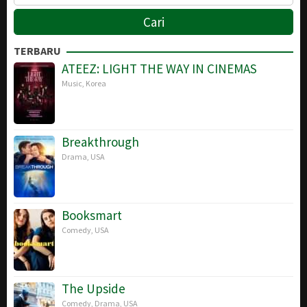
TERBARU
ATEEZ: LIGHT THE WAY IN CINEMAS
Music
,
Korea
Breakthrough
Drama
,
USA
Booksmart
Comedy
,
USA
The Upside
Comedy
,
Drama
,
USA