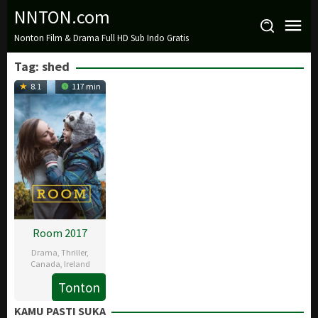
Loncat
NNTON.com
ke
Nonton Film & Drama Full HD Sub Indo Gratis
konten
Tag:
shed
8.1
117 min
Room 2017
Drama
,
Thriller
,
Canada
,
Ireland
Tonton
16
Lenny
Oct
Abrahamson
KAMU PASTI SUKA