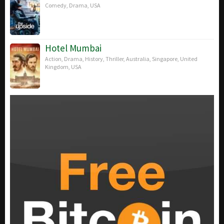
Comedy
,
Drama
,
USA
Hotel Mumbai
Action
,
Drama
,
History
,
Thriller
,
Australia
,
Singapore
,
United
Kingdom
,
USA