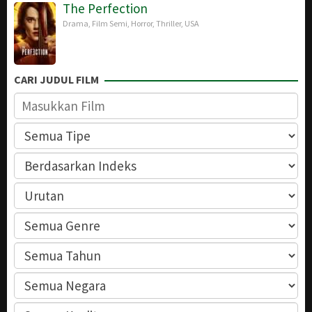
The Perfection
Drama
,
Film Semi
,
Horror
,
Thriller
,
USA
CARI JUDUL FILM