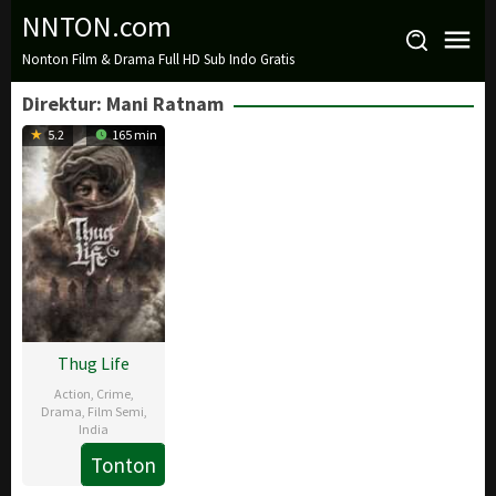
Loncat
NNTON.com
ke
Nonton Film & Drama Full HD Sub Indo Gratis
konten
Direktur:
Mani Ratnam
5.2
165 min
Thug Life
Action
,
Crime
,
Drama
,
Film Semi
,
India
Tonton
4
Mani