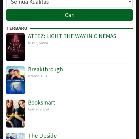
TERBARU
ATEEZ: LIGHT THE WAY IN CINEMAS
Music
,
Korea
Breakthrough
Drama
,
USA
Booksmart
Comedy
,
USA
The Upside