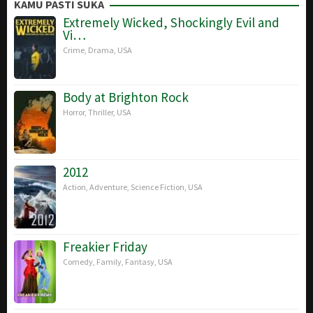
Jun
Ratnam
KAMU PASTI SUKA
2025
Extremely Wicked, Shockingly Evil and
Vi…
Crime
,
Drama
,
USA
Body at Brighton Rock
Horror
,
Thriller
,
USA
2012
Action
,
Adventure
,
Science Fiction
,
USA
Freakier Friday
Comedy
,
Family
,
Fantasy
,
USA